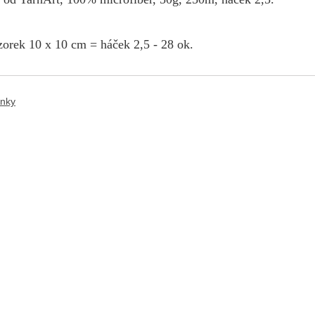
orek 10 x 10 cm = háček 2,5 - 28 ok.
ánky