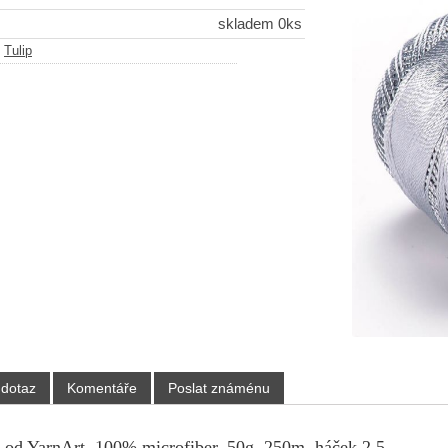
skladem 0ks
-
Tulip
 dotaz
Komentáře
Poslat známénu
, od YarnArt, 100% microfiber, 50g, 250m, háček 2,5.