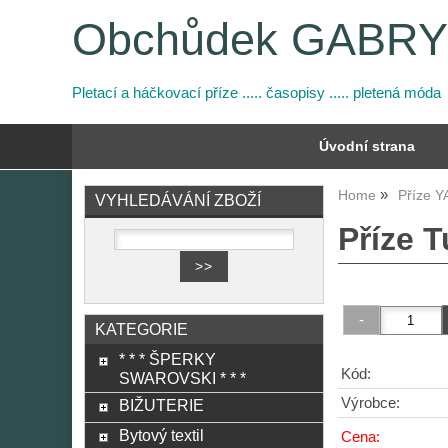
Obchůdek GABR
Pletací a háčkovací příze ..... časopisy ..... pletená móda
Úvodní strana
Home
Příze 
VYHLEDÁVÁNÍ ZBOŽÍ
Příze T
KATEGORIE
* * * ŠPERKY
Kód:
SWAROVSKI * * *
Výrobce:
BIŽUTERIE
Bytový textil
Cena: