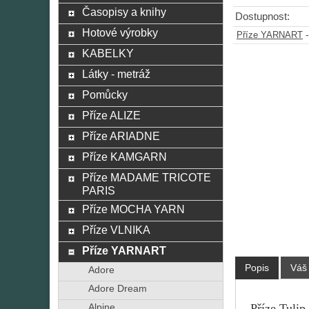
Časopisy a knihy
Dostupnost:
Hotové výrobky
Příze YARNART
KABELKY
Látky - metráž
Pomůcky
Příze ALIZE
Příze ARIADNE
Příze KAMGARN
Příze MADAME TRICOTE
PARIS
Příze MOCHA YARN
Příze VLNIKA
Příze YARNART
Popis
Váš
Adore
Adore Dream
Příze Tulip
Alpine