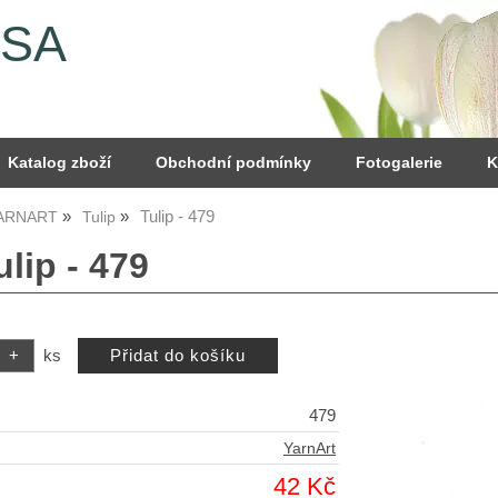
YSA
Katalog zboží
Obchodní podmínky
Fotogalerie
K
Tulip - 479
YARNART
Tulip
ulip - 479
ks
479
YarnArt
42 Kč