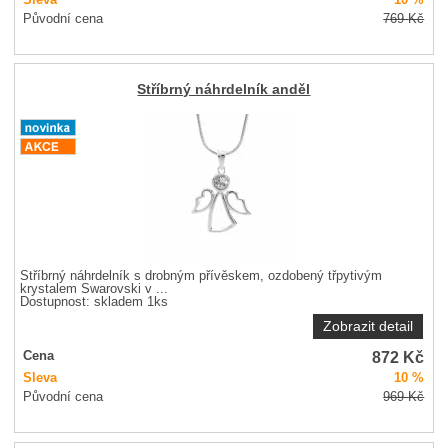
Původní cena
769
Kč
Stříbrný náhrdelník anděl
Stříbrný náhrdelník s drobným přívěskem, ozdobený třpytivým
krystalem Swarovski v ...
Dostupnost:
skladem 1ks
Zobrazit detail
872
Kč
Cena
Sleva
10 %
Původní cena
969
Kč