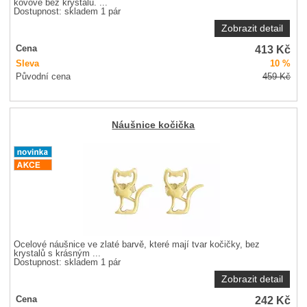
kovové bez krystalů. ...
Dostupnost:
skladem 1 pár
Zobrazit detail
413
Kč
Cena
Sleva
10 %
Původní cena
459
Kč
Náušnice kočička
Ocelové náušnice ve zlaté barvě, které mají tvar kočičky, bez
krystalů s krásným ...
Dostupnost:
skladem 1 pár
Zobrazit detail
242
Kč
Cena