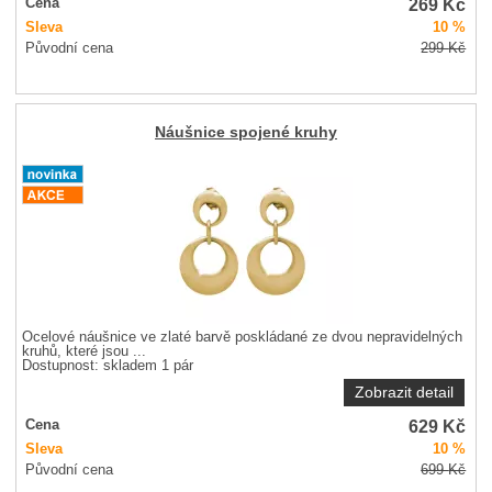
269
Kč
Cena
Sleva
10 %
Původní cena
299
Kč
Náušnice spojené kruhy
Ocelové náušnice ve zlaté barvě poskládané ze dvou nepravidelných
kruhů, které jsou ...
Dostupnost:
skladem 1 pár
Zobrazit detail
629
Kč
Cena
Sleva
10 %
Původní cena
699
Kč