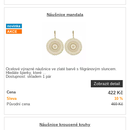
Náušnice mandala
Ocelové výrazné náušnice ve zlaté barvě s filigránovým sluncem.
Hledáte šperky, které ...
Dostupnost:
skladem 1 pár
Zobrazit detail
422
Kč
Cena
Sleva
10 %
Původní cena
469
Kč
Náušnice kroucené kruhy