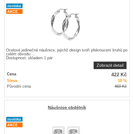
Ocelové jedinečné náušnice, jejichž design tvoří překroucení kruhů po
celém obvodu. ...
Dostupnost:
skladem 1 pár
Zobrazit detail
422
Kč
Cena
Sleva
10 %
Původní cena
469
Kč
Náušnice obdélník