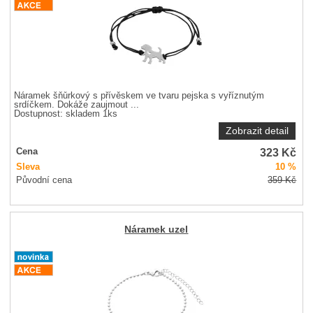
Náramek šňůrkový s přívěskem ve tvaru pejska s vyříznutým
srdíčkem. Dokáže zaujmout ...
Dostupnost:
skladem 1ks
Zobrazit detail
323
Kč
Cena
Sleva
10 %
Původní cena
359
Kč
Náramek uzel