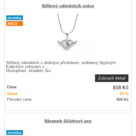
Stříbrný náhrdelník srdce
Stříbrný náhrdelník s drobným přívěskem, ozdobený třpytivým
Kubickým zirkonem v ...
Dostupnost:
skladem 1ks
Zobrazit detail
818
Kč
Cena
Sleva
10 %
Původní cena
909
Kč
Náramek šňůrkový pes