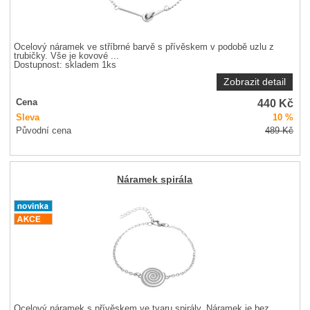
Ocelový náramek ve stříbrné barvě s přívěskem v podobě uzlu z
trubičky. Vše je kovové ...
Dostupnost:
skladem 1ks
Zobrazit detail
440
Kč
Cena
Sleva
10 %
Původní cena
489
Kč
Náramek spirála
Ocelový náramek s přívěskem ve tvaru spirály. Náramek je bez