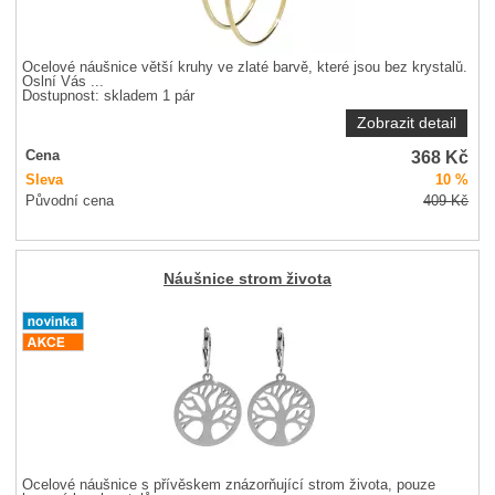
Ocelové náušnice větší kruhy ve zlaté barvě, které jsou bez krystalů.
Oslní Vás ...
Dostupnost:
skladem 1 pár
Zobrazit detail
368
Kč
Cena
Sleva
10 %
Původní cena
409
Kč
Náušnice strom života
Ocelové náušnice s přívěskem znázorňující strom života, pouze