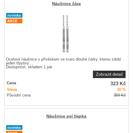
Náušnice čára
Ocelové náušnice s přívěskem ve tvaru dlouhé čárky, kterou zdobí
jeden třpytivý ...
Dostupnost:
skladem 1 pár
Zobrazit detail
323
Kč
Cena
Sleva
10 %
Původní cena
359
Kč
Náušnice psí tlapka