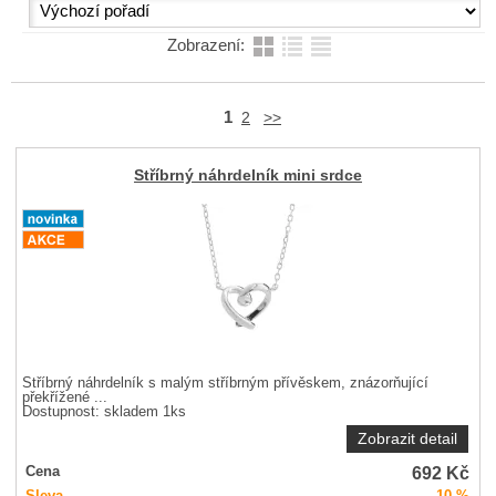
Zobrazení:
1
2
>>
Stříbrný náhrdelník mini srdce
Stříbrný náhrdelník s malým stříbrným přívěskem, znázorňující
překřížené ...
Dostupnost:
skladem 1ks
Zobrazit detail
692
Kč
Cena
Sleva
10 %