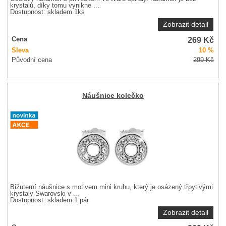
krystalů, díky tomu vynikne ...
Dostupnost:
skladem 1ks
Zobrazit detail
269
Kč
Cena
Sleva
10 %
Původní cena
299
Kč
Náušnice kolečko
Bižuterní náušnice s motivem mini kruhu, který je osázený třpytivými
krystaly Swarovski v ...
Dostupnost:
skladem 1 pár
Zobrazit detail