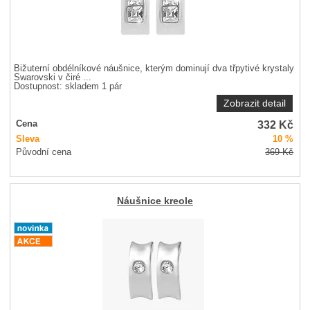
Bižuterní obdélníkové náušnice, kterým dominují dva třpytivé krystaly
Swarovski v čiré ...
Dostupnost:
skladem 1 pár
Zobrazit detail
332
Kč
Cena
Sleva
10 %
Původní cena
369
Kč
Náušnice kreole