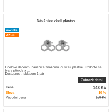
Náušnice včelí plástev
Ocelové decentní náušnice znázorňující včelí plástve. Ozdobte se
tvary přírody a ...
Dostupnost:
skladem 1 pár
Zobrazit detail
143
Kč
Cena
Sleva
10 %
Původní cena
159
Kč