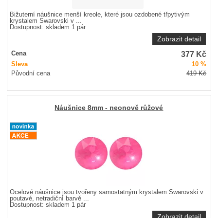
Bižuterní náušnice menší kreole, které jsou ozdobené třpytivým
krystalem Swarovski v ...
Dostupnost:
skladem 1 pár
Zobrazit detail
377
Kč
Cena
Sleva
10 %
Původní cena
419
Kč
Náušnice 8mm - neonově růžové
Ocelové náušnice jsou tvořeny samostatným krystalem Swarovski v
poutavé, netradiční barvě ...
Dostupnost:
skladem 1 pár
Zobrazit detail