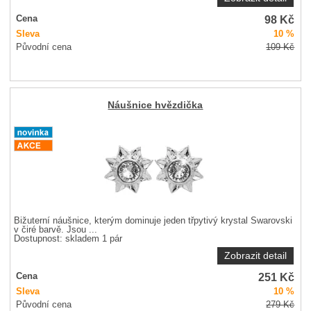
98
Kč
Cena
Sleva
10 %
Původní cena
109
Kč
Náušnice hvězdička
Bižuterní náušnice, kterým dominuje jeden třpytivý krystal Swarovski
v čiré barvě. Jsou ...
Dostupnost:
skladem 1 pár
Zobrazit detail
251
Kč
Cena
Sleva
10 %
Původní cena
279
Kč