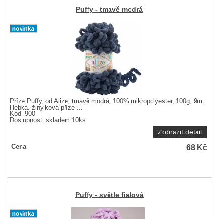
Puffy - tmavě modrá
Příze Puffy, od Alize, tmavě modrá, 100% mikropolyester, 100g, 9m.
Hebká, žinylková příze ...
Kód: 900
Dostupnost:
skladem 10ks
Zobrazit detail
68
Kč
Cena
Puffy - světle fialová