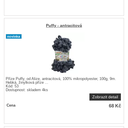
Puffy - antracitová
Příze Puffy, od Alize, antracitová, 100% mikropolyester, 100g, 9m.
Hebká, žinylková příze ...
Kód: 53
Dostupnost:
skladem 4ks
Zobrazit detail
68
Kč
Cena