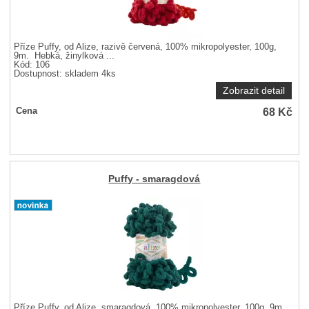
Příze Puffy, od Alize, razivě červená, 100% mikropolyester, 100g,
9m. Hebká, žinylková ...
Kód: 106
Dostupnost:
skladem 4ks
Zobrazit detail
68
Kč
Cena
Puffy - smaragdová
Příze Puffy, od Alize, smaragdová, 100% mikropolyester, 100g, 9m.