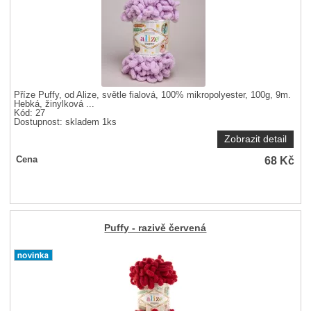
Příze Puffy, od Alize, světle fialová, 100% mikropolyester, 100g, 9m.
Hebká, žinylková ...
Kód: 27
Dostupnost:
skladem 1ks
Zobrazit detail
68
Kč
Cena
Puffy - razivě červená