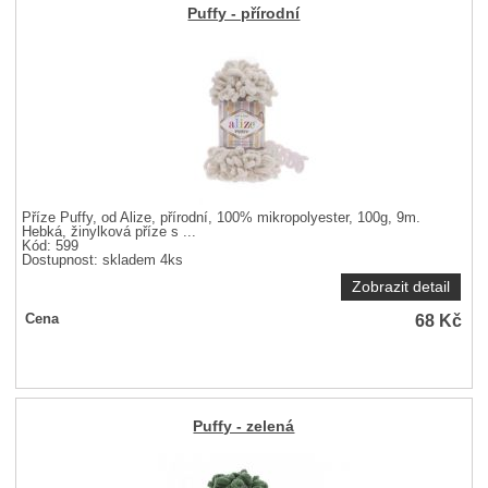
Puffy - přírodní
Příze Puffy, od Alize, přírodní, 100% mikropolyester, 100g, 9m.
Hebká, žinylková příze s ...
Kód: 599
Dostupnost:
skladem 4ks
Zobrazit detail
68
Kč
Cena
Puffy - zelená