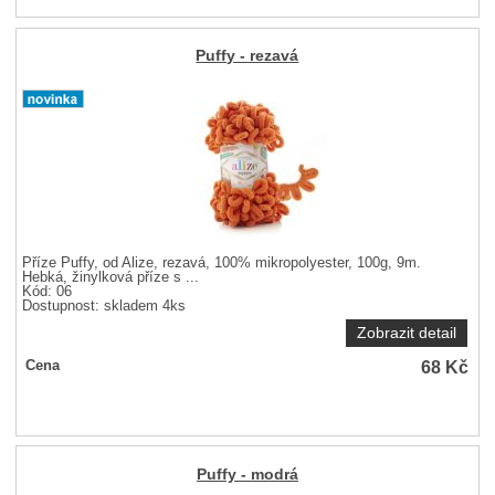
Puffy - rezavá
Příze Puffy, od Alize, rezavá, 100% mikropolyester, 100g, 9m.
Hebká, žinylková příze s ...
Kód: 06
Dostupnost:
skladem 4ks
Zobrazit detail
68
Kč
Cena
Puffy - modrá