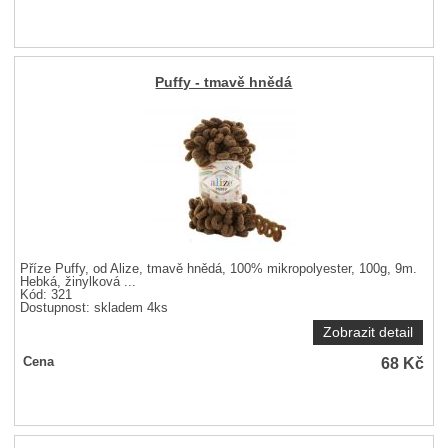
Puffy - tmavě hnědá
Příze Puffy, od Alize, tmavě hnědá, 100% mikropolyester, 100g, 9m.
Hebká, žinylková ...
Kód: 321
Dostupnost:
skladem 4ks
Zobrazit detail
68
Kč
Cena