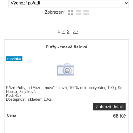
Zobrazení:
1
2
3
>>
Puffy - tmavě fialová
Příze Puffy, od Alize, tmavě fialová, 100% mikropolyester, 100g, 9m.
Hebká, žinylková ...
Kód: 437
Dostupnost:
skladem 10ks
Zobrazit detail
68
Kč
Cena