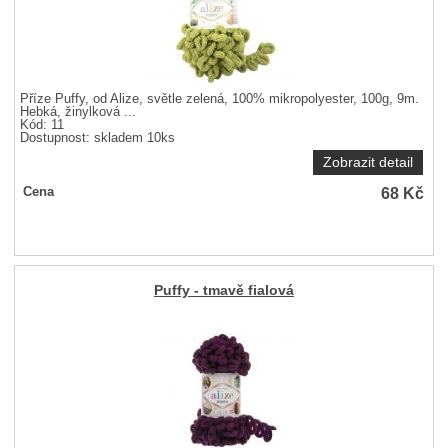
Příze Puffy, od Alize, světle zelená, 100% mikropolyester, 100g, 9m.
Hebká, žinylková ...
Kód: 11
Dostupnost:
skladem 10ks
Zobrazit detail
68
Kč
Cena
Puffy - tmavě fialová