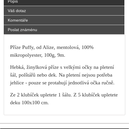
Popis
Váš dotaz
Komentáře
Poslat známénu
Příze Puffy, od Alize, mentolová, 100%
mikropolyester, 100g, 9m.
Hebká, žinylková příze s velkými očky na pletení
šál, polštářů nebo dek. Na pletení nejsou potřeba
jehlice - pouze se protahují jednotlivá očka ručně.
Ze 2 klubíček upletete 1 šálu.
Z 5 klubíček upletete
deku 100x100 cm.