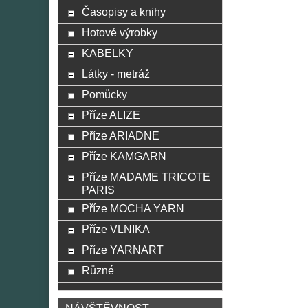
Časopisy a knihy
Hotové výrobky
KABELKY
Látky - metráž
Pomůcky
Příze ALIZE
Příze ARIADNE
Příze KAMGARN
Příze MADAME TRICOTE
PARIS
Příze MOCHA YARN
Příze VLNIKA
Příze YARNART
Různé