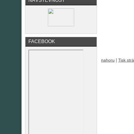
NÁVŠTĚVNOST
FACEBOOK
|
nahoru
Tisk str