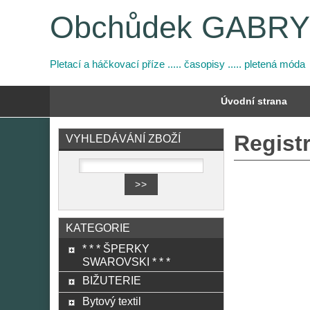
Obchůdek GABR
Pletací a háčkovací příze ..... časopisy ..... pletená móda
Úvodní strana
Regist
VYHLEDÁVÁNÍ ZBOŽÍ
KATEGORIE
* * * ŠPERKY
SWAROVSKI * * *
BIŽUTERIE
Bytový textil