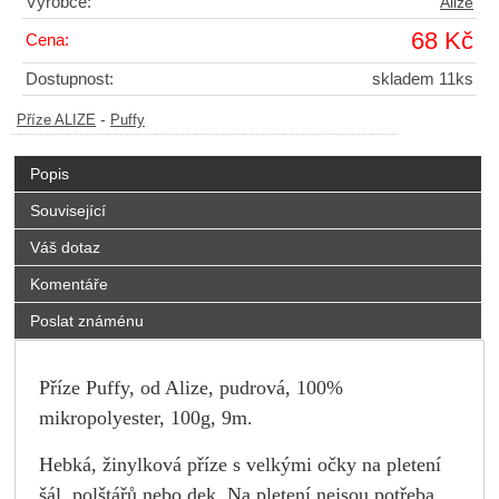
Výrobce:
Alize
68 Kč
Cena:
Dostupnost:
skladem 11ks
-
Příze ALIZE
Puffy
Popis
Související
Váš dotaz
Komentáře
Poslat známénu
Příze Puffy, od Alize, pudrová, 100%
mikropolyester, 100g, 9m.
Hebká, žinylková příze s velkými očky na pletení
šál, polštářů nebo dek. Na pletení nejsou potřeba