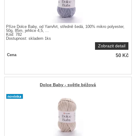
Příze Dolce Baby, od YarnArt, středně šedá, 100% mikro polyester,
50g, 85m, jehlice 4,5, ...
Kód: 782
Dostupnost:
skladem 1ks
Zobrazit detail
50
Kč
Cena
Dolce Baby - světle béžová