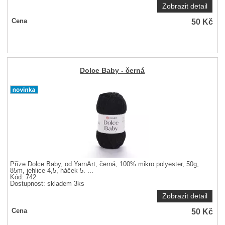
Zobrazit detail
50
Kč
Cena
Dolce Baby - černá
Příze Dolce Baby, od YarnArt, černá, 100% mikro polyester, 50g,
85m, jehlice 4,5, háček 5. ...
Kód: 742
Dostupnost:
skladem 3ks
Zobrazit detail
50
Kč
Cena