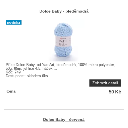
Dolce Baby - bleděmodrá
Příze Dolce Baby, od YarnArt, bleděmodrá, 100% mikro polyester,
50g, 85m, jehlice 4,5, háček ...
Kód: 749
Dostupnost:
skladem 6ks
Zobrazit detail
50
Kč
Cena
Dolce Baby - červená