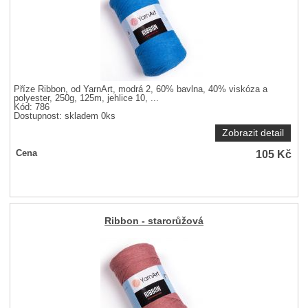
Příze Ribbon, od YarnArt, modrá 2, 60% bavlna, 40% viskóza a
polyester, 250g, 125m, jehlice 10, ...
Kód: 786
Dostupnost:
skladem 0ks
Zobrazit detail
105
Kč
Cena
Ribbon - starorůžová