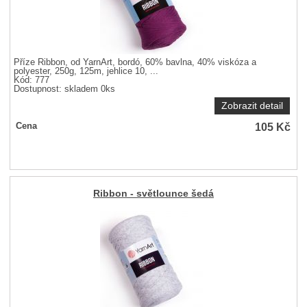
Příze Ribbon, od YarnArt, bordó, 60% bavlna, 40% viskóza a
polyester, 250g, 125m, jehlice 10, ...
Kód: 777
Dostupnost:
skladem 0ks
Zobrazit detail
105
Kč
Cena
Ribbon - světlounce šedá