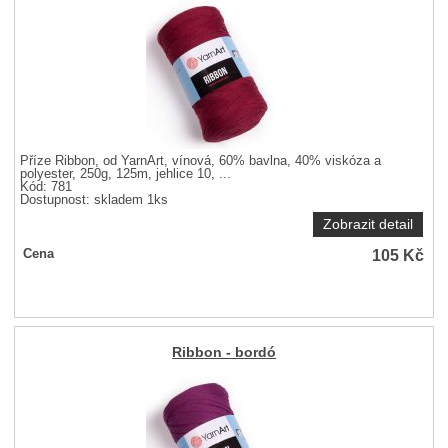
Příze Ribbon, od YarnArt, vínová, 60% bavlna, 40% viskóza a
polyester, 250g, 125m, jehlice 10, ...
Kód: 781
Dostupnost:
skladem 1ks
Zobrazit detail
105
Kč
Cena
Ribbon - bordó