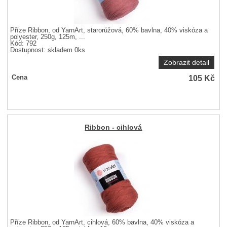
Příze Ribbon, od YarnArt, starorůžová, 60% bavlna, 40% viskóza a
polyester, 250g, 125m, ...
Kód: 792
Dostupnost:
skladem 0ks
Zobrazit detail
105
Kč
Cena
Ribbon - cihlová
Příze Ribbon, od YarnArt, cihlová, 60% bavlna, 40% viskóza a