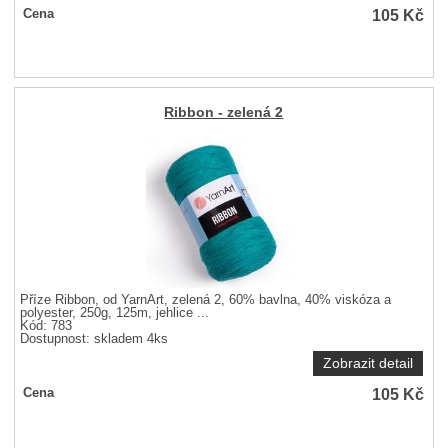
105
Kč
Cena
Ribbon - zelená 2
Příze Ribbon, od YarnArt, zelená 2, 60% bavlna, 40% viskóza a
polyester, 250g, 125m, jehlice ...
Kód: 783
Dostupnost:
skladem 4ks
Zobrazit detail
105
Kč
Cena