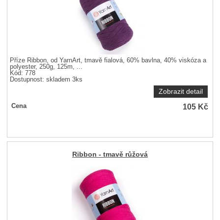
Příze Ribbon, od YarnArt, tmavě fialová, 60% bavlna, 40% viskóza a
polyester, 250g, 125m, ...
Kód: 778
Dostupnost:
skladem 3ks
Zobrazit detail
105
Kč
Cena
Ribbon - tmavě růžová