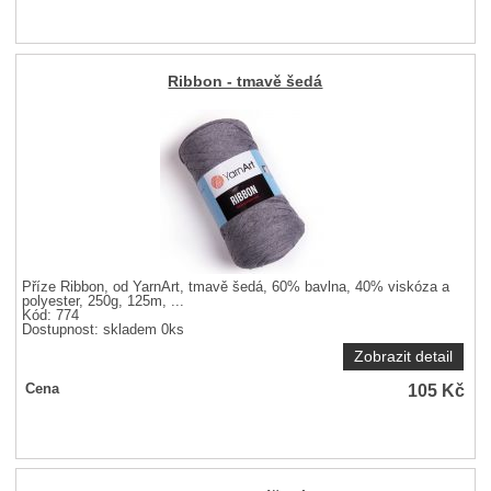
Ribbon - tmavě šedá
Příze Ribbon, od YarnArt, tmavě šedá, 60% bavlna, 40% viskóza a
polyester, 250g, 125m, ...
Kód: 774
Dostupnost:
skladem 0ks
Zobrazit detail
105
Kč
Cena