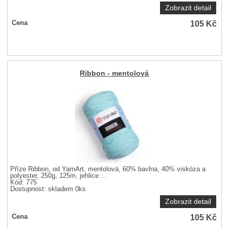
Zobrazit detail
105
Kč
Cena
Ribbon - mentolová
Příze Ribbon, od YarnArt, mentolová, 60% bavlna, 40% viskóza a
polyester, 250g, 125m, jehlice ...
Kód: 775
Dostupnost:
skladem 0ks
Zobrazit detail
105
Kč
Cena