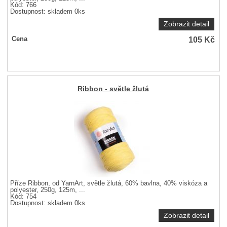
Kód: 766
Dostupnost:
skladem 0ks
Zobrazit detail
105
Kč
Cena
Ribbon - světle žlutá
Příze Ribbon, od YarnArt, světle žlutá, 60% bavlna, 40% viskóza a
polyester, 250g, 125m, ...
Kód: 754
Dostupnost:
skladem 0ks
Zobrazit detail