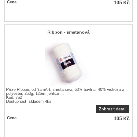
105
Kč
Cena
Ribbon - smetanová
Příze Ribbon, od YarnArt, smetanová, 60% bavlna, 40% viskóza a
polyester, 250g, 125m, jehlice ...
Kód: 752
Dostupnost:
skladem 4ks
Zobrazit detail
105
Kč
Cena