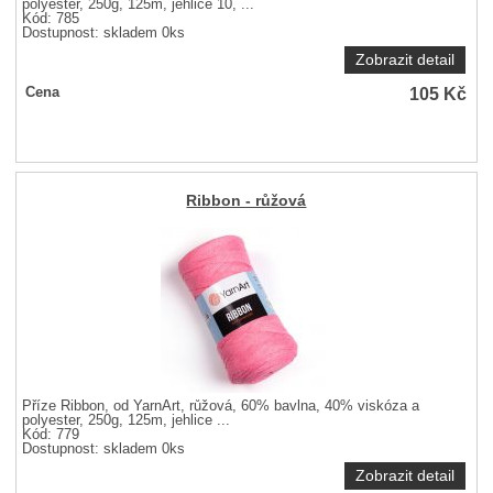
polyester, 250g, 125m, jehlice 10, ...
Kód: 785
Dostupnost:
skladem 0ks
Zobrazit detail
105
Kč
Cena
Ribbon - růžová
Příze Ribbon, od YarnArt, růžová, 60% bavlna, 40% viskóza a
polyester, 250g, 125m, jehlice ...
Kód: 779
Dostupnost:
skladem 0ks
Zobrazit detail