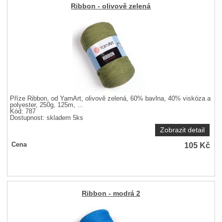
Ribbon - olivově zelená
Příze Ribbon, od YarnArt, olivově zelená, 60% bavlna, 40% viskóza a
polyester, 250g, 125m, ...
Kód: 787
Dostupnost:
skladem 5ks
Zobrazit detail
105
Kč
Cena
Ribbon - modrá 2