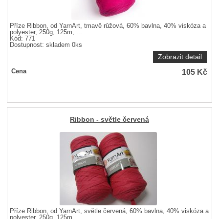
Příze Ribbon, od YarnArt, tmavě růžová, 60% bavlna, 40% viskóza a
polyester, 250g, 125m, ...
Kód: 771
Dostupnost:
skladem 0ks
Zobrazit detail
105
Kč
Cena
Ribbon - světle červená
Příze Ribbon, od YarnArt, světle červená, 60% bavlna, 40% viskóza a
polyester, 250g, 125m, ...