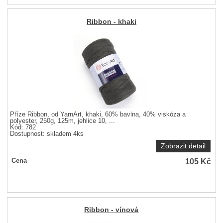
Ribbon - khaki
Příze Ribbon, od YarnArt, khaki, 60% bavlna, 40% viskóza a
polyester, 250g, 125m, jehlice 10, ...
Kód: 782
Dostupnost:
skladem 4ks
Zobrazit detail
105
Kč
Cena
Ribbon - vínová