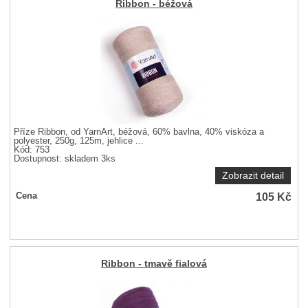
Ribbon - béžová
Příze Ribbon, od YarnArt, béžová, 60% bavlna, 40% viskóza a
polyester, 250g, 125m, jehlice ...
Kód: 753
Dostupnost:
skladem 3ks
Zobrazit detail
105
Kč
Cena
Ribbon - tmavě fialová