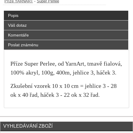
-
Příze YARNART
Super Perlee
Popis
Váš dotaz
Komentáře
Poslat známénu
Příze Super Perlee, od YarnArt, tmavě fialová,
100% akryl, 100g, 400m, jehlice 3, háček 3.
Zkušební vzorek 10 x 10 cm = jehlice 3
- 28
ok x 40 řad, háček 3 - 22 ok x 32 řad.
VYHLEDÁVÁNÍ ZBOŽÍ