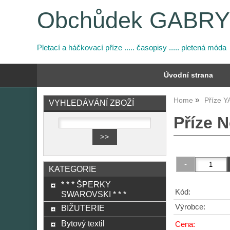
Obchůdek GABR
Pletací a háčkovací příze ..... časopisy ..... pletená móda
Úvodní strana
Home
Příze 
VYHLEDÁVÁNÍ ZBOŽÍ
Příze 
KATEGORIE
* * * ŠPERKY
Kód:
SWAROVSKI * * *
Výrobce:
BIŽUTERIE
Bytový textil
Cena: