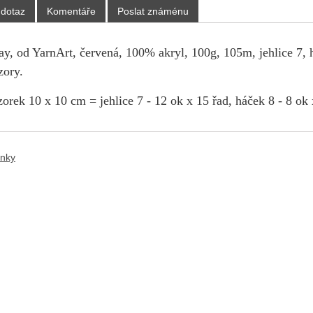
 dotaz
Komentáře
Poslat známénu
y, od YarnArt, červená, 100% akryl, 100g, 105m, jehlice 7, h
zory.
orek 10 x 10 cm = jehlice 7 - 12 ok x 15 řad, háček 8 - 8 ok 
ánky