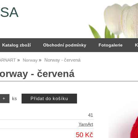
YSA
Katalog zboží
Obchodní podmínky
Fotogalerie
K
Norway - červená
YARNART
Norway
Norway - červená
ks
41
YarnArt
50 Kč