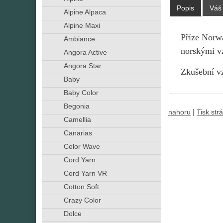
Popis
Váš
Alpine Alpaca
Alpine Maxi
Příze Norwa
Ambiance
norskými v
Angora Active
Angora Star
Zkušební vz
Baby
Baby Color
Begonia
|
nahoru
Tisk str
Camellia
Canarias
Color Wave
Cord Yarn
Cord Yarn VR
Cotton Soft
Crazy Color
Dolce