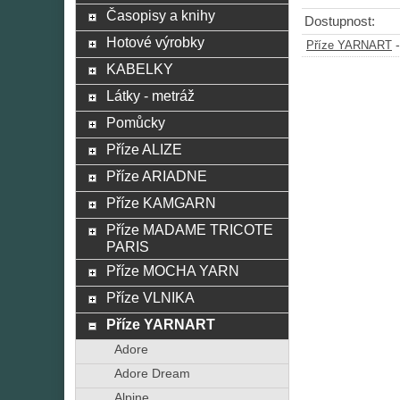
Časopisy a knihy
Dostupnost:
Hotové výrobky
Příze YARNART
KABELKY
Látky - metráž
Pomůcky
Příze ALIZE
Příze ARIADNE
Příze KAMGARN
Příze MADAME TRICOTE
PARIS
Příze MOCHA YARN
Příze VLNIKA
Příze YARNART
Adore
Adore Dream
Alpine