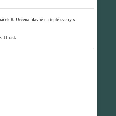
áček 8. Určena hlavně na teplé svetry s
x 11 řad.