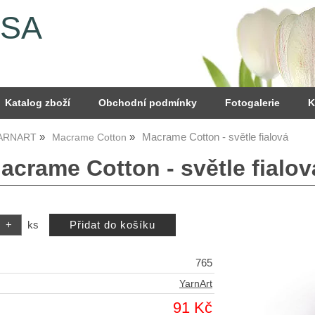
YSA
Katalog zboží
Obchodní podmínky
Fotogalerie
K
Macrame Cotton - světle fialová
YARNART
Macrame Cotton
acrame Cotton - světle fialov
ks
765
YarnArt
91 Kč