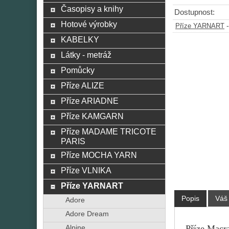
Časopisy a knihy
Dostupnost:
Hotové výrobky
Příze YARNART
KABELKY
Látky - metráž
Pomůcky
Příze ALIZE
Příze ARIADNE
Příze KAMGARN
Příze MADAME TRICOTE
PARIS
Příze MOCHA YARN
Příze VLNIKA
Příze YARNART
Popis
Váš
Adore
Adore Dream
Příze Macra
Alpine