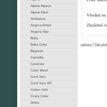
Alpine Alpaca
Alpine Maxi
Vhodná na r
Ambiance
Zkušební vz
Angora Active
Angora Star
Baby
|
nahoru
Tisk str
Baby Color
Begonia
Camellia
Canarias
Color Wave
Cord Yarn
Cord Yarn VR
Cotton Soft
Crazy Color
Dolce