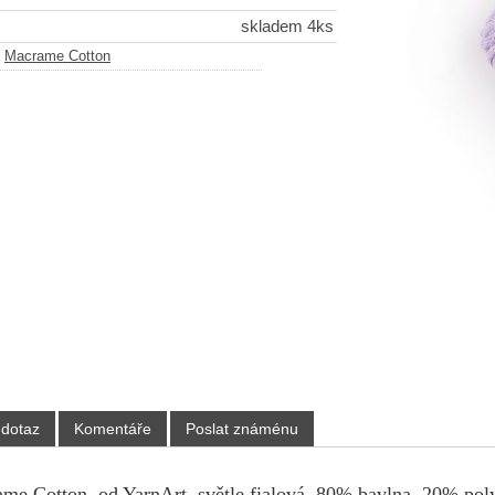
skladem 4ks
-
Macrame Cotton
 dotaz
Komentáře
Poslat známénu
me Cotton, od YarnArt, světle fialová, 80% bavlna, 20% poly