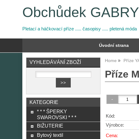
Obchůdek GABR
Pletací a háčkovací příze ..... časopisy ..... pletená móda
Úvodní strana
Home
Příze 
VYHLEDÁVÁNÍ ZBOŽÍ
Příze M
KATEGORIE
* * * ŠPERKY
Kód:
SWAROVSKI * * *
Výrobce:
BIŽUTERIE
Bytový textil
Cena: