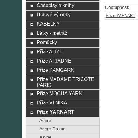
Časopisy a knihy
Dostupnost:
Hotové výrobky
Příze YARNART
KABELKY
Látky - metráž
Pomůcky
Příze ALIZE
Příze ARIADNE
Příze KAMGARN
Příze MADAME TRICOTE
PARIS
Příze MOCHA YARN
Příze VLNIKA
Příze YARNART
Adore
Adore Dream
Alpine