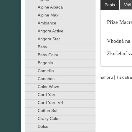
Popis
Váš
Alpine Alpaca
Alpine Maxi
Příze Macr
Ambiance
Angora Active
Angora Star
Vhodná na r
Baby
Zkušební vz
Baby Color
Begonia
Camellia
|
nahoru
Tisk str
Canarias
Color Wave
Cord Yarn
Cord Yarn VR
Cotton Soft
Crazy Color
Dolce