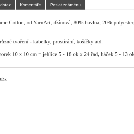
 dotaz
Komentáře
Poslat známénu
ame Cotton, od YarnArt,
džínová
, 80% bavlna, 20% polyester,
ůzné tvoření - kabelky, prostírání, košíčky atd.
orek 10 x 10 cm = jehlice 5 - 18 ok x 24 řad, háček 5 - 13 ok
ánky