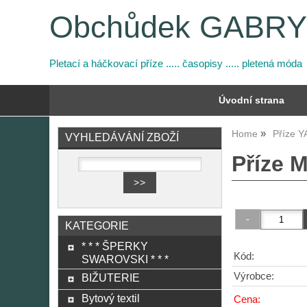
Obchůdek GABR
Pletací a háčkovací příze ..... časopisy ..... pletená móda
Úvodní strana
Home
Příze 
VYHLEDÁVÁNÍ ZBOŽÍ
Příze 
KATEGORIE
* * * ŠPERKY
Kód:
SWAROVSKI * * *
Výrobce:
BIŽUTERIE
Bytový textil
Cena: