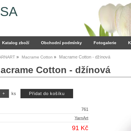
YSA
Katalog zboží
Obchodní podmínky
Fotogalerie
K
Macrame Cotton - džínová
YARNART
Macrame Cotton
Macrame Cotton - džínová
ks
761
YarnArt
91 Kč