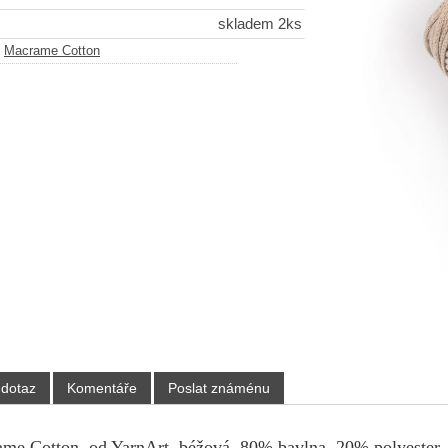
skladem 2ks
-
Macrame Cotton
 dotaz
Komentáře
Poslat známénu
me Cotton, od YarnArt, béžová, 80% bavlna, 20% polyester, 