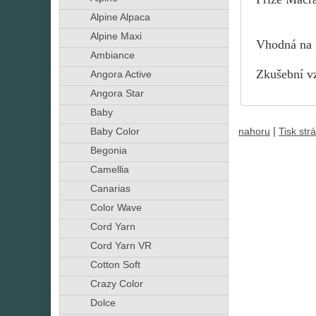
Alpine Alpaca
Alpine Maxi
Vhodná na r
Ambiance
Zkušební vz
Angora Active
Angora Star
Baby
|
nahoru
Tisk str
Baby Color
Begonia
Camellia
Canarias
Color Wave
Cord Yarn
Cord Yarn VR
Cotton Soft
Crazy Color
Dolce