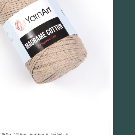
250g, 225m, jehlice 5, háček 5.