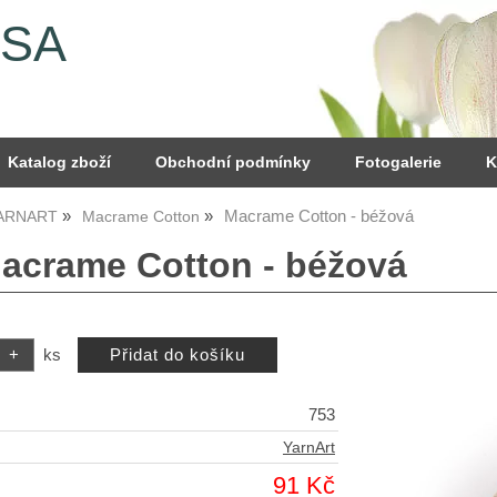
YSA
Katalog zboží
Obchodní podmínky
Fotogalerie
K
Macrame Cotton - béžová
YARNART
Macrame Cotton
Macrame Cotton - béžová
ks
753
YarnArt
91 Kč