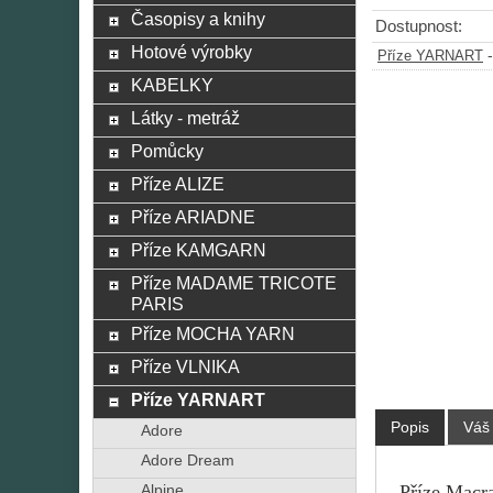
Časopisy a knihy
Dostupnost:
Hotové výrobky
Příze YARNART
KABELKY
Látky - metráž
Pomůcky
Příze ALIZE
Příze ARIADNE
Příze KAMGARN
Příze MADAME TRICOTE
PARIS
Příze MOCHA YARN
Příze VLNIKA
Příze YARNART
Popis
Váš
Adore
Adore Dream
Příze Macra
Alpine