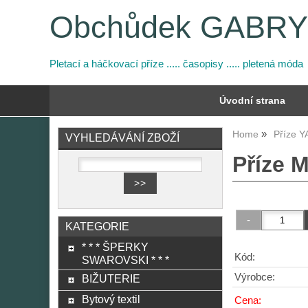
Obchůdek GABR
Pletací a háčkovací příze ..... časopisy ..... pletená móda
Úvodní strana
Home
Příze 
VYHLEDÁVÁNÍ ZBOŽÍ
Příze 
KATEGORIE
* * * ŠPERKY
Kód:
SWAROVSKI * * *
Výrobce:
BIŽUTERIE
Bytový textil
Cena: