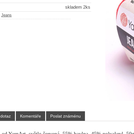
skladem 2ks
-
Jeans
 dotaz
Komentáře
Poslat známénu
, od YarnArt, světle červená, 55% bavlna, 45% polyakryl, 50g