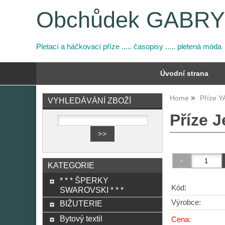
Obchůdek GABR
Pletací a háčkovací příze ..... časopisy ..... pletená móda
Úvodní strana
Home
Příze 
VYHLEDÁVÁNÍ ZBOŽÍ
Příze J
KATEGORIE
* * * ŠPERKY
Kód:
SWAROVSKI * * *
Výrobce:
BIŽUTERIE
Bytový textil
Cena: