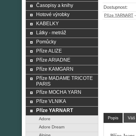
Časopisy a knihy
Dostupnost:
Hotové výrobky
Příze YARNART
KABELKY
Látky - metráž
Pomůcky
Příze ALIZE
Příze ARIADNE
Příze KAMGARN
Příze MADAME TRICOTE
PARIS
Příze MOCHA YARN
Příze VLNIKA
Příze YARNART
Popis
Váš
Adore
Adore Dream
Příze Jeans
Alpine