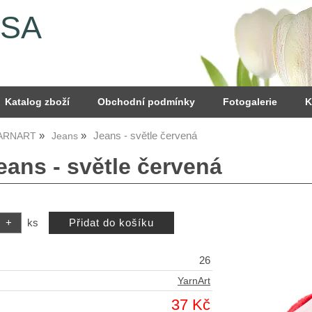
YSA
Katalog zboží
Obchodní podmínky
Fotogalerie
K
Jeans - světle červená
YARNART
Jeans
eans - světle červená
ks
26
YarnArt
37 Kč