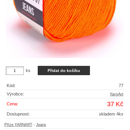
ks
Kód:
77
Výrobce:
YarnArt
37 Kč
Cena:
Dostupnost:
skladem 4ks
-
Příze YARNART
Jeans