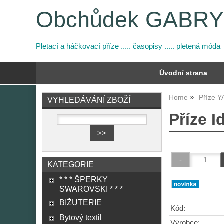
Obchůdek GABR
Pletací a háčkovací příze ..... časopisy ..... pletená móda
Úvodní strana
Home
Příze 
VYHLEDÁVÁNÍ ZBOŽÍ
Příze I
KATEGORIE
* * * ŠPERKY
SWAROVSKI * * *
BIŽUTERIE
Kód:
Bytový textil
Výrobce: