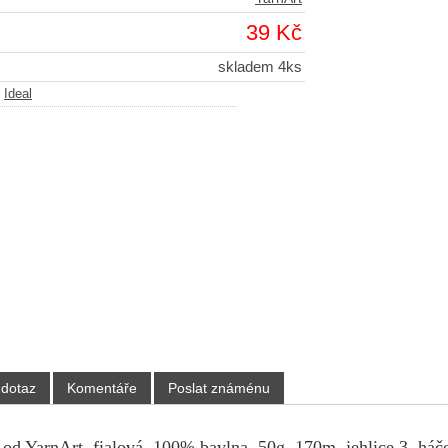
39 Kč
skladem 4ks
-
Ideal
 dotaz
Komentáře
Poslat známénu
, od YarnArt,
fialová
, 100% bavlna, 50g, 170m, jehlice 3, háč