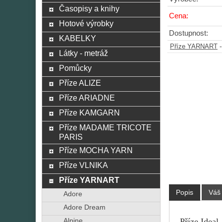
Časopisy a knihy
Cena:
Hotové výrobky
Dostupnost:
KABELKY
Příze YARNART
Látky - metráž
Pomůcky
Příze ALIZE
Příze ARIADNE
Příze KAMGARN
Příze MADAME TRICOTE
PARIS
Příze MOCHA YARN
Příze VLNIKA
Příze YARNART
Popis
Váš
Adore
Adore Dream
Příze Ideal
Alpine