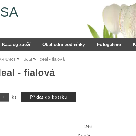
YSA
Katalog zboží
Obchodní podmínky
Fotogalerie
K
Ideal - fialová
YARNART
Ideal
deal - fialová
ks
246
YarnArt