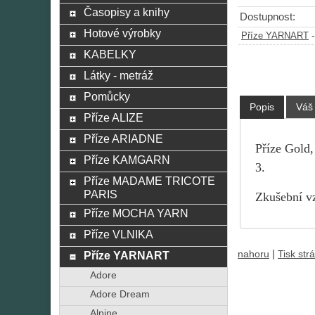
Časopisy a knihy
Dostupnost:
Hotové výrobky
Příze YARNART
KABELKY
Látky - metráž
Pomůcky
Popis
Váš
Příze ALIZE
Příze ARIADNE
Příze Gold,
Příze KAMGARN
3.
Příze MADAME TRICOTE
PARIS
Zkušební vz
Příze MOCHA YARN
Příze VLNIKA
|
nahoru
Tisk str
Příze YARNART
Adore
Adore Dream
Alpine