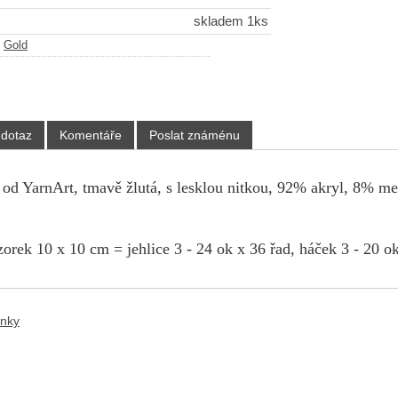
skladem 1ks
-
Gold
 dotaz
Komentáře
Poslat známénu
 od YarnArt, tmavě žlutá, s lesklou nitkou, 92% akryl, 8% met
orek 10 x 10 cm = jehlice 3 - 24 ok x 36 řad, háček 3 - 20 ok
ánky