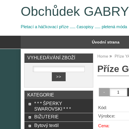
Obchůdek GABR
Pletací a háčkovací příze ..... časopisy ..... pletená móda
Úvodní strana
Home
Příze 
VYHLEDÁVÁNÍ ZBOŽÍ
Příze G
KATEGORIE
* * * ŠPERKY
Kód:
SWAROVSKI * * *
Výrobce:
BIŽUTERIE
Bytový textil
Cena: