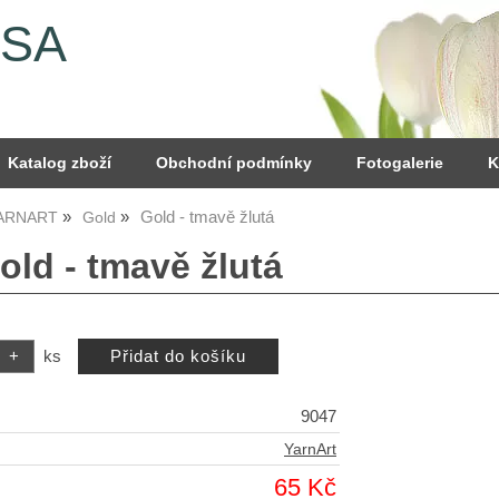
YSA
Katalog zboží
Obchodní podmínky
Fotogalerie
K
Gold - tmavě žlutá
YARNART
Gold
old - tmavě žlutá
ks
9047
YarnArt
65 Kč