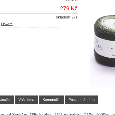
279 Kč
skladem 2ks
-
Flowers
isející
Váš dotaz
Komentáře
Poslat známénu
rs, od YarnArt, 55% bavlna, 45% polyakryl, 250g, 1000m, je