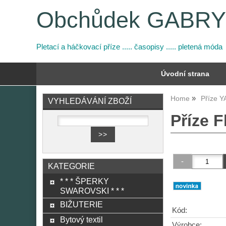
Obchůdek GABR
Pletací a háčkovací příze ..... časopisy ..... pletená móda
Úvodní strana
Home
Příze 
VYHLEDÁVÁNÍ ZBOŽÍ
Příze F
KATEGORIE
* * * ŠPERKY
SWAROVSKI * * *
BIŽUTERIE
Kód:
Bytový textil
Výrobce: