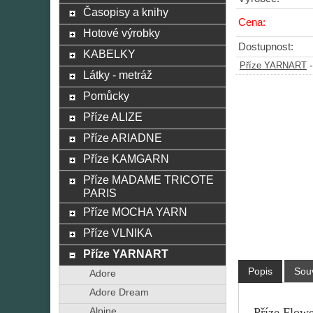
Časopisy a knihy
Cena:
Hotové výrobky
Dostupnost:
KABELKY
Příze YARNART
Látky - metráž
Pomůcky
Příze ALIZE
Příze ARIADNE
Příze KAMGARN
Příze MADAME TRICOTE
PARIS
Příze MOCHA YARN
Příze VLNIKA
Příze YARNART
Popis
Souv
Adore
Adore Dream
Příze Flowe
Alpine