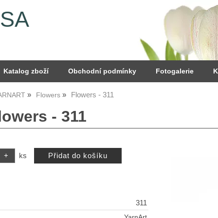
YSA
Katalog zboží
Obchodní podmínky
Fotogalerie
K
Flowers - 311
YARNART
Flowers
lowers - 311
ks
311
YarnArt