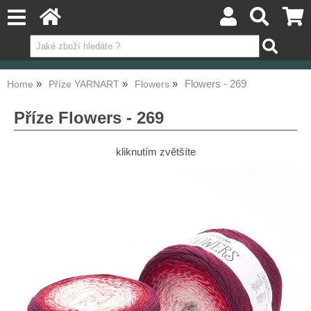
Flowers - 269
Home
Příze YARNART
Flowers
Příze Flowers - 269
kliknutím zvětšíte