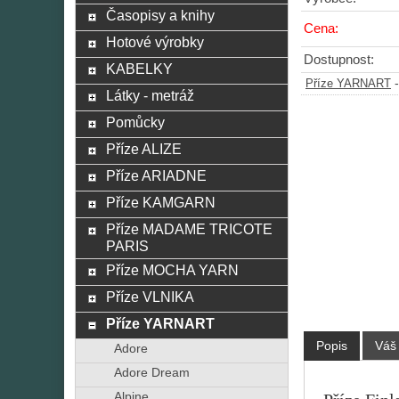
Časopisy a knihy
Cena:
Hotové výrobky
Dostupnost:
KABELKY
Příze YARNART
Látky - metráž
Pomůcky
Příze ALIZE
Příze ARIADNE
Příze KAMGARN
Příze MADAME TRICOTE
PARIS
Příze MOCHA YARN
Příze VLNIKA
Příze YARNART
Popis
Váš
Adore
Adore Dream
Alpine