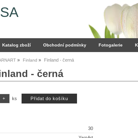
YSA
Katalog zboží
Obchodní podmínky
Fotogalerie
K
Finland - černá
YARNART
Finland
inland - černá
ks
30
YarnArt