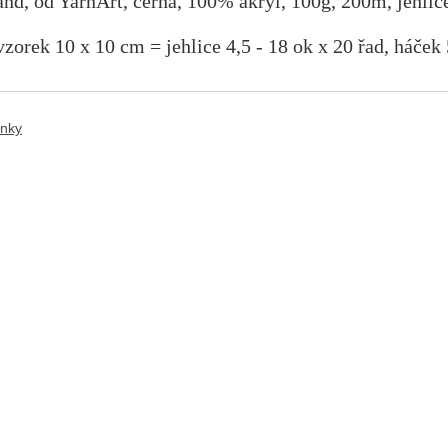
and, od YarnArt, černá, 100% akryl, 100g, 200m, jehlic
zorek 10 x 10 cm = jehlice 4,5 - 18 ok x 20 řad, háček 
ánky