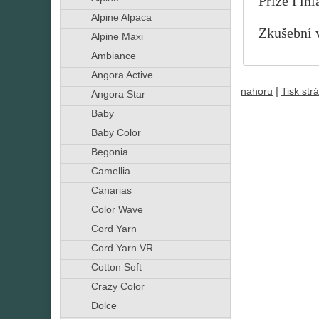
Příze Finl
Alpine Alpaca
Zkušební v
Alpine Maxi
Ambiance
Angora Active
|
nahoru
Tisk str
Angora Star
Baby
Baby Color
Begonia
Camellia
Canarias
Color Wave
Cord Yarn
Cord Yarn VR
Cotton Soft
Crazy Color
Dolce