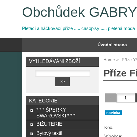
Obchůdek GABR
Pletací a háčkovací příze ..... časopisy ..... pletená móda
Úvodní strana
Home
Příze 
VYHLEDÁVÁNÍ ZBOŽÍ
Příze F
KATEGORIE
* * * ŠPERKY
SWAROVSKI * * *
BIŽUTERIE
Kód:
Bytový textil
Výrobce: