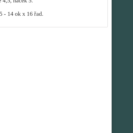
e 4,5, háček 5.
5 - 14 ok x 16 řad.