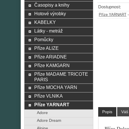
Časopisy a knihy
Dostupnost:
Hotové výrobky
Příze YARNART
KABELKY
Látky - metráž
Pomůcky
Příze ALIZE
Příze ARIADNE
Příze KAMGARN
Příze MADAME TRICOTE
PARIS
Příze MOCHA YARN
Příze VLNIKA
Příze YARNART
Popis
Váš
Adore
Adore Dream
Příze Dolce
Alpine