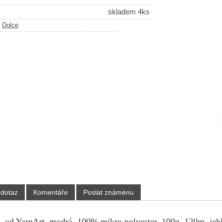
skladem 4ks
-
Dolce
 dotaz
Komentáře
Poslat známénu
, od YarnArt, modrá, 100% mikro polyester, 100g, 120m, jehl