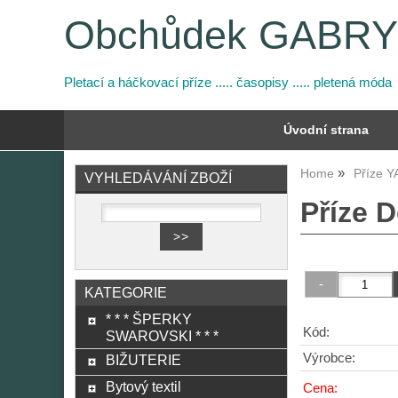
Obchůdek GABR
Pletací a háčkovací příze ..... časopisy ..... pletená móda
Úvodní strana
Home
Příze 
VYHLEDÁVÁNÍ ZBOŽÍ
Příze 
KATEGORIE
* * * ŠPERKY
Kód:
SWAROVSKI * * *
Výrobce:
BIŽUTERIE
Bytový textil
Cena: