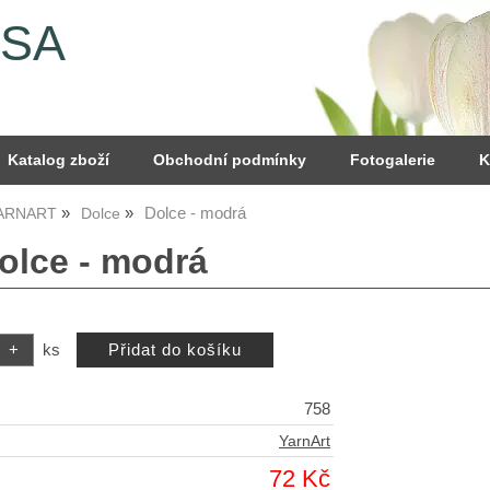
YSA
Katalog zboží
Obchodní podmínky
Fotogalerie
K
Dolce - modrá
YARNART
Dolce
Dolce - modrá
ks
758
YarnArt
72 Kč