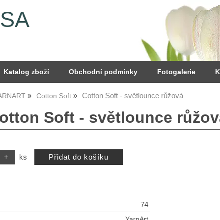
YSA
Katalog zboží
Obchodní podmínky
Fotogalerie
K
Cotton Soft - světlounce růžová
YARNART
Cotton Soft
otton Soft - světlounce růžo
ks
74
YarnArt