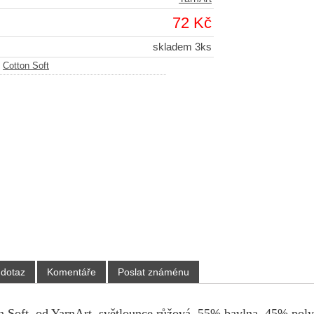
72 Kč
skladem 3ks
-
Cotton Soft
 dotaz
Komentáře
Poslat známénu
n Soft, od YarnArt, světlounce růžová, 55% bavlna, 45% polya