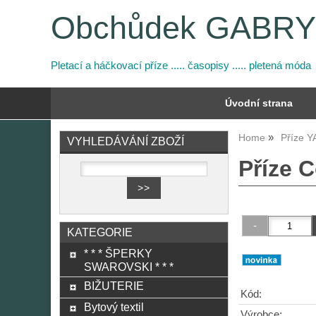
Obchůdek GABR
Pletací a háčkovací příze ..... časopisy ..... pletená móda
Úvodní strana
Home
Příze 
VYHLEDÁVÁNÍ ZBOŽÍ
Příze C
KATEGORIE
* * * ŠPERKY
SWAROVSKI * * *
BIŽUTERIE
Kód:
Bytový textil
Výrobce: