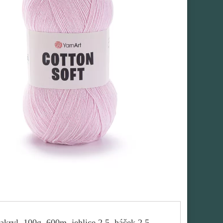
kryl, 100g, 600m, jehlice 2,5, háček 2,5.