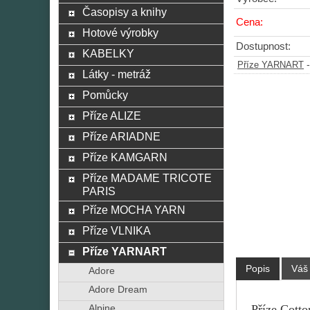
Časopisy a knihy
Cena:
Hotové výrobky
Dostupnost:
KABELKY
Příze YARNART
Látky - metráž
Pomůcky
Příze ALIZE
Příze ARIADNE
Příze KAMGARN
Příze MADAME TRICOTE
PARIS
Příze MOCHA YARN
Příze VLNIKA
Příze YARNART
Popis
Váš
Adore
Adore Dream
Příze Cotto
Alpine