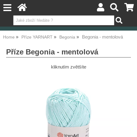
Begonia - mentolová
Home
Příze YARNART
Begonia
Příze Begonia - mentolová
kliknutím zvětšíte