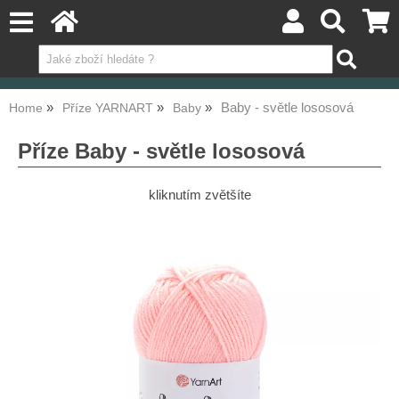
Baby - světle lososová
Home
Příze YARNART
Baby
Příze Baby - světle lososová
kliknutím zvětšíte