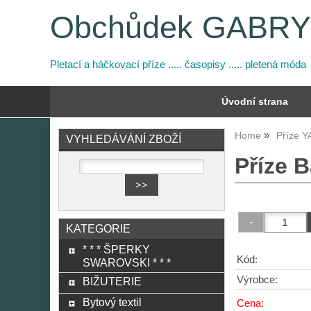
Obchůdek GABR
Pletací a háčkovací příze ..... časopisy ..... pletená móda
Úvodní strana
Home
Příze 
VYHLEDÁVÁNÍ ZBOŽÍ
Příze B
KATEGORIE
* * * ŠPERKY
Kód:
SWAROVSKI * * *
Výrobce:
BIŽUTERIE
Bytový textil
Cena: