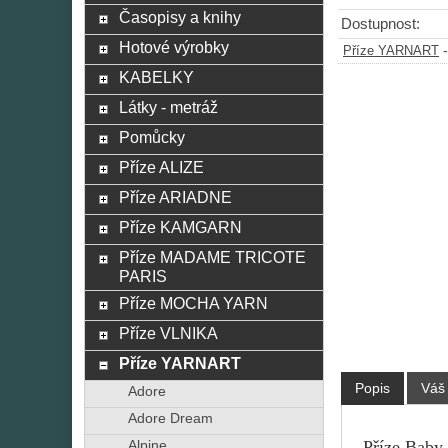
Časopisy a knihy
Dostupnost:
Hotové výrobky
Příze YARNART
KABELKY
Látky - metráž
Pomůcky
Příze ALIZE
Příze ARIADNE
Příze KAMGARN
Příze MADAME TRICOTE
PARIS
Příze MOCHA YARN
Příze VLNIKA
Příze YARNART
Popis
Váš
Adore
Adore Dream
Příze Baby,
Alpine