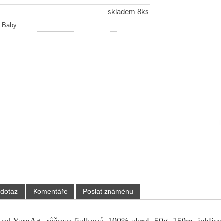
skladem 8ks
-
Baby
 dotaz
Komentáře
Poslat známénu
 od YarnArt, růžovo-fialková, 100% akryl, 50g, 150m, jehlice 