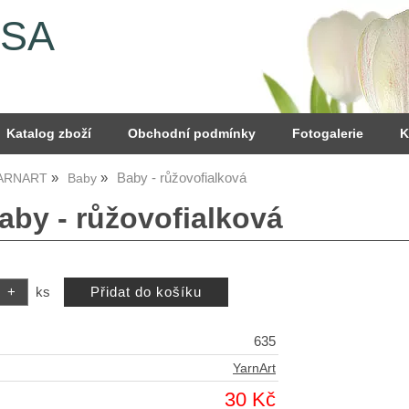
YSA
Katalog zboží
Obchodní podmínky
Fotogalerie
K
Baby - růžovofialková
YARNART
Baby
aby - růžovofialková
ks
635
YarnArt
30 Kč