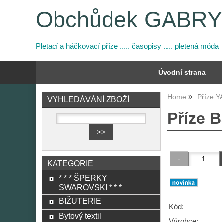
Obchůdek GABR
Pletací a háčkovací příze ..... časopisy ..... pletená móda
Úvodní strana
Home
Příze 
VYHLEDÁVÁNÍ ZBOŽÍ
Příze B
KATEGORIE
* * * ŠPERKY
SWAROVSKI * * *
BIŽUTERIE
Kód:
Bytový textil
Výrobce: