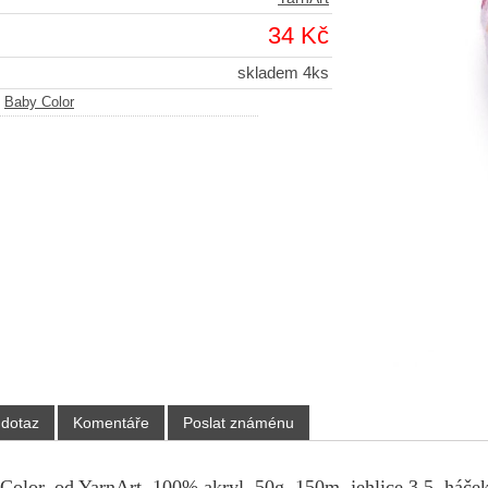
34 Kč
skladem 4ks
-
Baby Color
 dotaz
Komentáře
Poslat známénu
Color, od YarnArt, 100% akryl, 50g, 150m, jehlice 3,5, háček