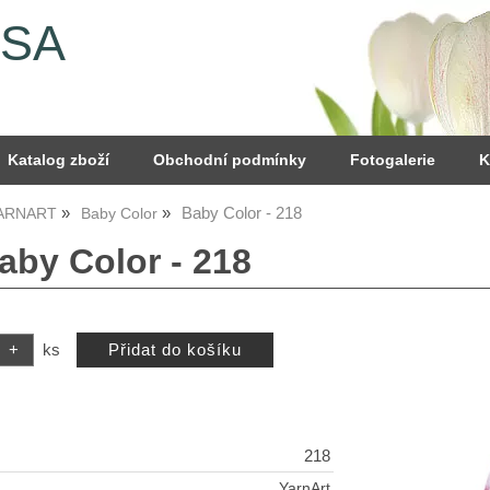
YSA
Katalog zboží
Obchodní podmínky
Fotogalerie
K
Baby Color - 218
YARNART
Baby Color
aby Color - 218
ks
218
YarnArt