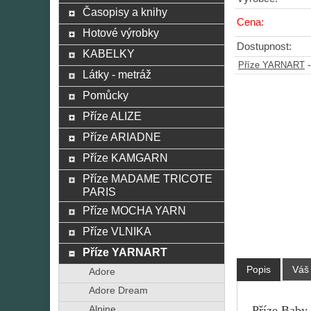
Časopisy a knihy
Cena:
Hotové výrobky
Dostupnost:
KABELKY
Příze YARNART
Látky - metráž
Pomůcky
Příze ALIZE
Příze ARIADNE
Příze KAMGARN
Příze MADAME TRICOTE
PARIS
Příze MOCHA YARN
Příze VLNIKA
Příze YARNART
Popis
Váš
Adore
Adore Dream
Příze Baby 
Alpine