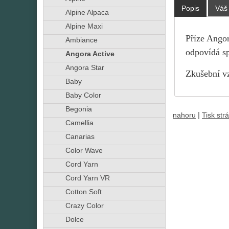
Popis
Váš
Alpine Alpaca
Alpine Maxi
Příze Angor
Ambiance
odpovídá sp
Angora Active
Angora Star
Zkušební vz
Baby
Baby Color
Begonia
|
nahoru
Tisk str
Camellia
Canarias
Color Wave
Cord Yarn
Cord Yarn VR
Cotton Soft
Crazy Color
Dolce