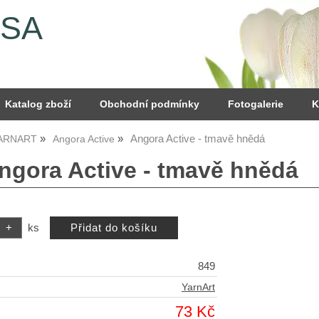
YSA
Katalog zboží
Obchodní podmínky
Fotogalerie
K
Angora Active - tmavě hnědá
YARNART
Angora Active
Angora Active - tmavě hnědá
ks
849
YarnArt
73 Kč