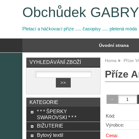
Obchůdek GABR
Pletací a háčkovací příze ..... časopisy ..... pletená móda
Úvodní strana
Home
Příze 
VYHLEDÁVÁNÍ ZBOŽÍ
Příze 
KATEGORIE
* * * ŠPERKY
Kód:
SWAROVSKI * * *
Výrobce:
BIŽUTERIE
Bytový textil
Cena: