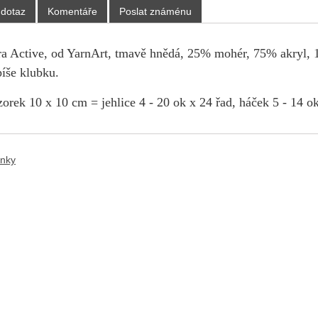
 dotaz
Komentáře
Poslat známénu
a Active, od YarnArt, tmavě hnědá, 25% mohér, 75% akryl, 1
íše klubku.
orek 10 x 10 cm = jehlice 4 - 20 ok x 24 řad, háček 5 - 14 ok
ánky