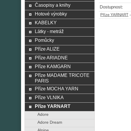
Časopisy a knihy
Dostupnost:
Hotové výrobky
Příze YARNART
KABELKY
Látky - metráž
Pomůcky
Příze ALIZE
Příze ARIADNE
Příze KAMGARN
Příze MADAME TRICOTE
PARIS
Příze MOCHA YARN
Příze VLNIKA
Příze YARNART
Adore
Adore Dream
Alpine