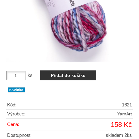
ks
Kód:
1621
Výrobce:
YarnArt
158 Kč
Cena:
Dostupnost:
skladem 2ks