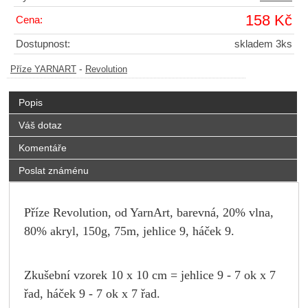
158 Kč
Cena:
Dostupnost:
skladem 3ks
-
Příze YARNART
Revolution
Popis
Váš dotaz
Komentáře
Poslat známénu
Příze Revolution, od YarnArt, barevná, 20% vlna,
80% akryl, 150g, 75m, jehlice 9, háček 9.
Zkušební vzorek 10 x 10 cm = jehlice 9 - 7 ok x 7
řad, háček 9 - 7 ok x 7 řad.