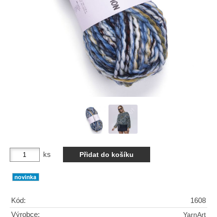
ks
Kód:
1608
Výrobce:
YarnArt