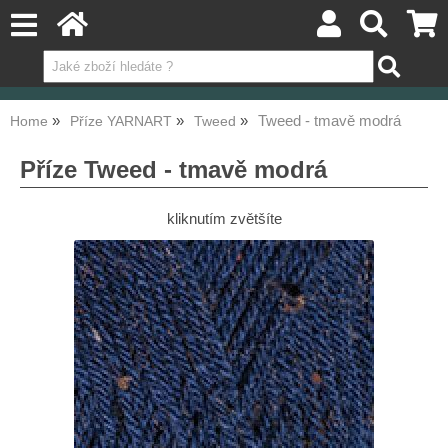
Tweed - tmavě modrá
Home
Příze YARNART
Tweed
Příze Tweed - tmavě modrá
kliknutím zvětšíte