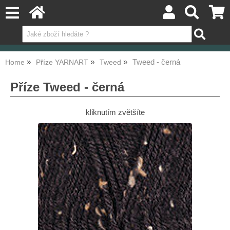
Tweed - černá
Home
Příze YARNART
Tweed
Příze Tweed - černá
kliknutím zvětšíte