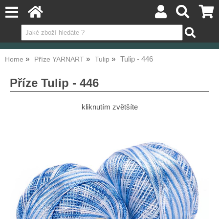
Tulip - 446
Home
Příze YARNART
Tulip
Příze Tulip - 446
kliknutím zvětšíte