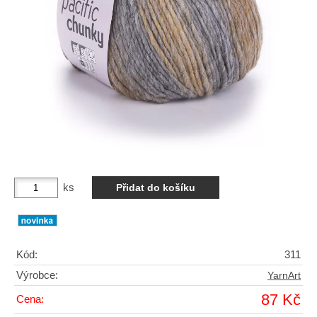
ks
Kód:
311
Výrobce:
YarnArt
87 Kč
Cena: