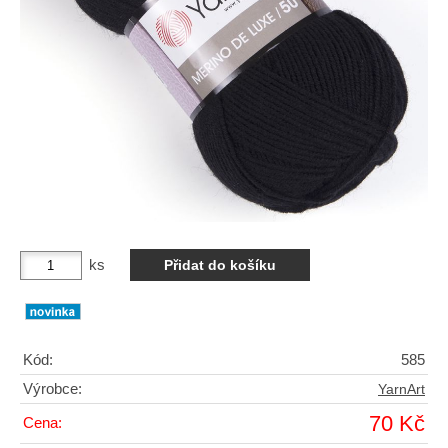
ks
Kód:
585
Výrobce:
YarnArt
70 Kč
Cena: