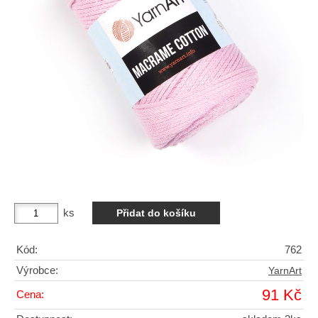
ks
Kód:
762
Výrobce:
YarnArt
91 Kč
Cena: