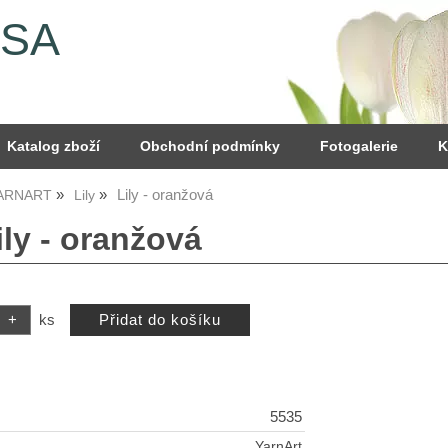
YSA
Katalog zboží
Obchodní podmínky
Fotogalerie
K
Lily - oranžová
YARNART
Lily
ily - oranžová
ks
5535
YarnArt