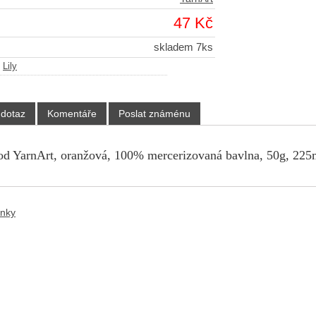
47 Kč
skladem 7ks
-
Lily
 dotaz
Komentáře
Poslat známénu
 od YarnArt, oranžová, 100% mercerizovaná bavlna, 50g, 225m,
ánky