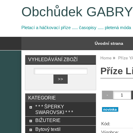
Obchůdek GABR
Pletací a háčkovací příze ..... časopisy ..... pletená móda
Úvodní strana
Home
Příze 
VYHLEDÁVÁNÍ ZBOŽÍ
Příze L
KATEGORIE
* * * ŠPERKY
SWAROVSKI * * *
BIŽUTERIE
Kód:
Bytový textil
Výrobce: