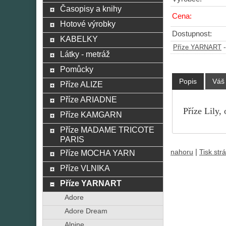
Časopisy a knihy
Cena:
Hotové výrobky
Dostupnost:
KABELKY
Příze YARNART
Látky - metráž
Pomůcky
Popis
Váš
Příze ALIZE
Příze ARIADNE
Příze Lily,
Příze KAMGARN
Příze MADAME TRICOTE
PARIS
|
nahoru
Tisk str
Příze MOCHA YARN
Příze VLNIKA
Příze YARNART
Adore
Adore Dream
Alpine