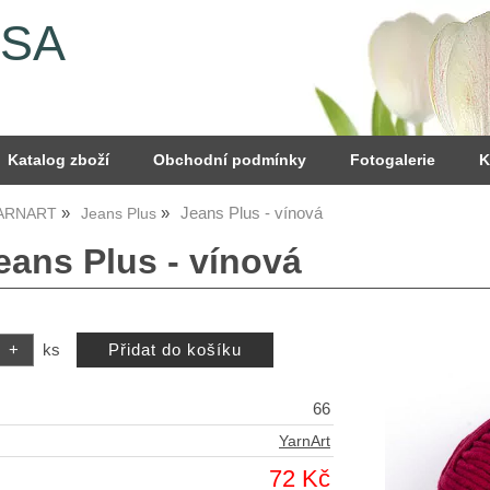
YSA
Katalog zboží
Obchodní podmínky
Fotogalerie
K
Jeans Plus - vínová
YARNART
Jeans Plus
eans Plus - vínová
ks
66
YarnArt
72 Kč