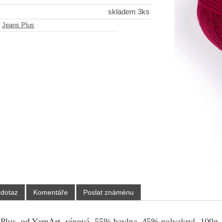
skladem 3ks
-
Jeans Plus
 dotaz
Komentáře
Poslat známénu
 Plus, od YarnArt, vínová, 55% bavlna, 45% polyakryl, 100g, 