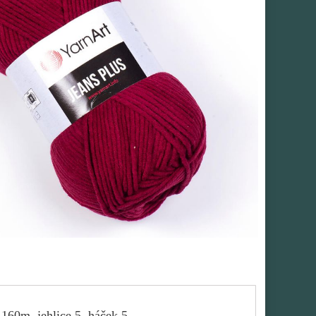
160m, jehlice 5, háček 5.