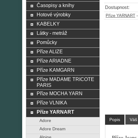
Časopisy a knihy
Dostupnost:
Hotové výrobky
Příze YARNART
KABELKY
Látky - metráž
Pomůcky
Příze ALIZE
Příze ARIADNE
Příze KAMGARN
Příze MADAME TRICOTE
PARIS
Příze MOCHA YARN
Příze VLNIKA
Příze YARNART
Popis
Váš
Adore
Adore Dream
Příze Jeans
Alpine