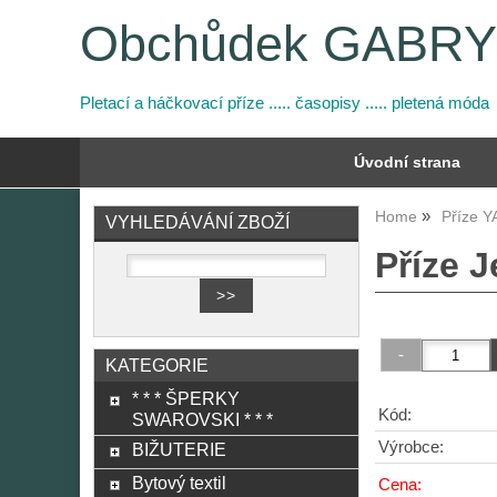
Obchůdek GABR
Pletací a háčkovací příze ..... časopisy ..... pletená móda
Úvodní strana
Home
Příze 
VYHLEDÁVÁNÍ ZBOŽÍ
Příze J
KATEGORIE
* * * ŠPERKY
Kód:
SWAROVSKI * * *
Výrobce:
BIŽUTERIE
Bytový textil
Cena: