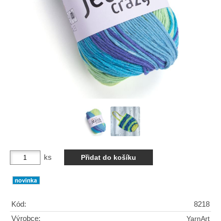
ks
Kód:
8218
Výrobce:
YarnArt