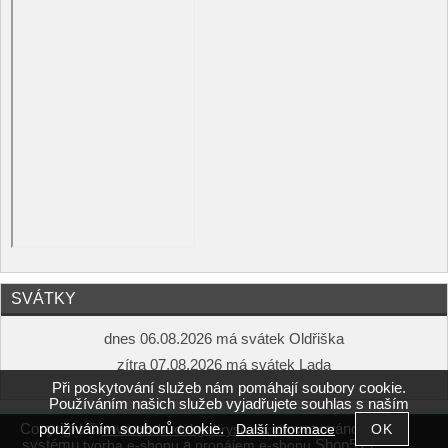
SVÁTKY
dnes 06.08.2026 má svátek Oldřiška
zítra 07.08.2026 má svátek Lada
Při poskytování služeb nám pomáhají soubory cookie.
Používáním našich služeb vyjadřujete souhlas s naším
používáním souborů cookie.
Copyright ©
,
provozováno na
Další informace
www.obchudekgabrysa.cz
systému
a
Shop5.cz
tvorba e-shopu
pronájem e-shopu