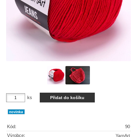
ks
Kód:
90
Výrobce:
YarnArt