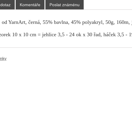
 dotaz
Komentáře
Poslat známénu
, od YarnArt, černá, 55% bavlna, 45% polyakryl, 50g, 160m, j
orek 10 x 10 cm = jehlice 3,5 - 24 ok x 30 řad, háček 3,5 - 1
ánky