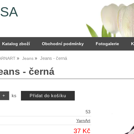
YSA
Katalog zboží
Obchodní podmínky
Fotogalerie
K
Jeans - černá
YARNART
Jeans
eans - černá
ks
53
YarnArt
37 Kč