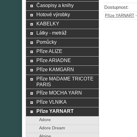
Časopisy a knihy
Dostupnost:
Hotové výrobky
Příze YARNART
KABELKY
Látky - metráž
Pomůcky
Příze ALIZE
Příze ARIADNE
Příze KAMGARN
Příze MADAME TRICOTE
PARIS
Příze MOCHA YARN
Příze VLNIKA
Příze YARNART
Adore
Adore Dream
Alpine