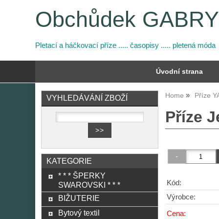
Obchůdek GABR
Pletací a háčkovací příze ..... časopisy ..... pletená móda
Úvodní strana
Home
Příze 
VYHLEDÁVÁNÍ ZBOŽÍ
Příze J
KATEGORIE
* * * ŠPERKY
Kód:
SWAROVSKI * * *
Výrobce:
BIŽUTERIE
Bytový textil
Cena: