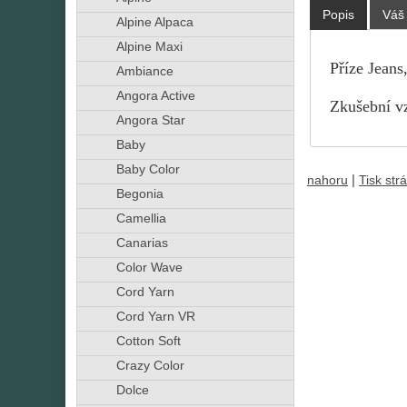
Popis
Váš
Alpine Alpaca
Alpine Maxi
Příze Jeans
Ambiance
Angora Active
Zkušební vz
Angora Star
Baby
Baby Color
|
nahoru
Tisk str
Begonia
Camellia
Canarias
Color Wave
Cord Yarn
Cord Yarn VR
Cotton Soft
Crazy Color
Dolce