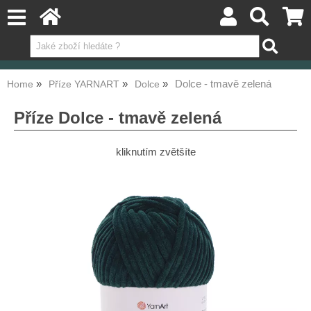
Dolce - tmavě zelená
Home
Příze YARNART
Dolce
Příze Dolce - tmavě zelená
kliknutím zvětšíte