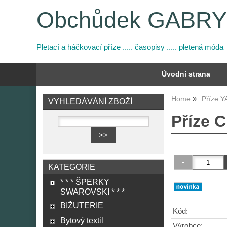
Obchůdek GABR
Pletací a háčkovací příze ..... časopisy ..... pletená móda
Úvodní strana
Home
Příze 
VYHLEDÁVÁNÍ ZBOŽÍ
Příze C
KATEGORIE
* * * ŠPERKY
SWAROVSKI * * *
BIŽUTERIE
Kód:
Bytový textil
Výrobce: