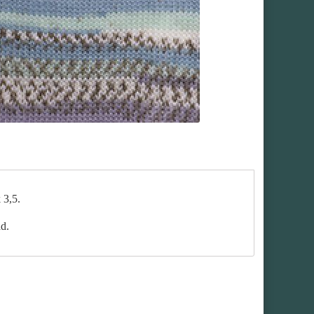
k 3,5.
ad.