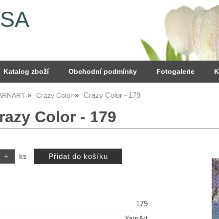
YSA
Katalog zboží
Obchodní podmínky
Fotogalerie
K
Crazy Color - 179
YARNART
Crazy Color
razy Color - 179
ks
179
YarnArt