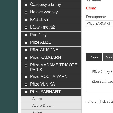
Časopisy a knihy
Cena:
Hotové výrobky
Dostupnost:
KABELKY
Příze YARNART
Látky - metráž
Pomůcky
Příze ALIZE
Příze ARIADNE
Popis
Váš
Příze KAMGARN
Příze MADAME TRICOTE
PARIS
Příze Crazy C
Příze MOCHA YARN
Zkušební vzor
Příze VLNIKA
Příze YARNART
Adore
|
nahoru
Tisk str
Adore Dream
Alpine