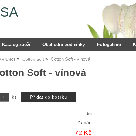
YSA
Katalog zboží
Obchodní podmínky
Fotogalerie
K
Cotton Soft - vínová
YARNART
Cotton Soft
otton Soft - vínová
ks
66
YarnArt
72 Kč