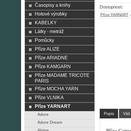
Časopisy a knihy
Dostupnost:
Hotové výrobky
Příze YARNART
KABELKY
Látky - metráž
Pomůcky
Příze ALIZE
Příze ARIADNE
Příze KAMGARN
Příze MADAME TRICOTE
PARIS
Příze MOCHA YARN
Příze VLNIKA
Příze YARNART
Popis
Váš
Adore
Adore Dream
Příze Cotto
Alpine