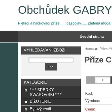
Obchůdek GABR
Pletací a háčkovací příze ..... časopisy ..... pletená móda
Úvodní strana
Home
Příze 
VYHLEDÁVÁNÍ ZBOŽÍ
Příze C
KATEGORIE
* * * ŠPERKY
Kód:
SWAROVSKI * * *
Výrobce:
BIŽUTERIE
Bytový textil
Cena: