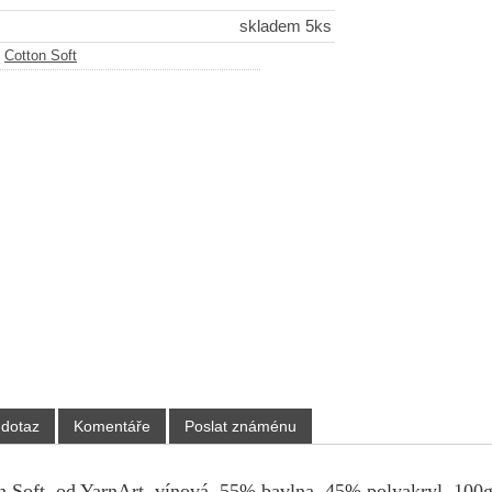
skladem 5ks
-
Cotton Soft
 dotaz
Komentáře
Poslat známénu
n Soft, od YarnArt, vínová, 55% bavlna, 45% polyakryl, 100g,