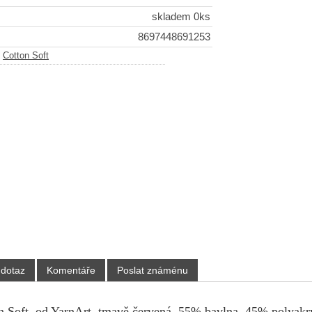
skladem 0ks
8697448691253
-
Cotton Soft
 dotaz
Komentáře
Poslat známénu
n Soft, od YarnArt, tmavě červená, 55% bavlna, 45% polyakry