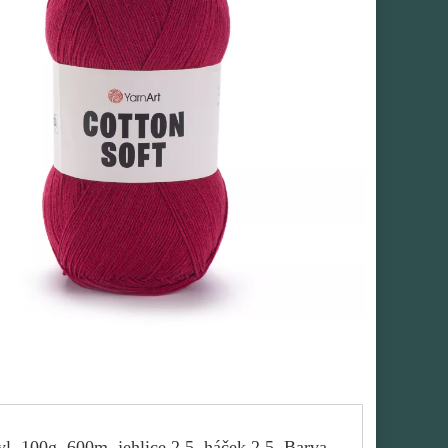
l, 100g, 600m, jehlice 2,5, háček 2,5. Barva