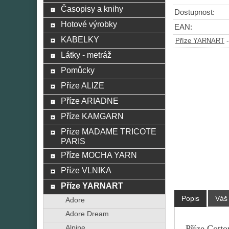
Časopisy a knihy
Dostupnost:
Hotové výrobky
EAN:
KABELKY
Příze YARNART
Látky - metráž
Pomůcky
Příze ALIZE
Příze ARIADNE
Příze KAMGARN
Příze MADAME TRICOTE
PARIS
Příze MOCHA YARN
Příze VLNIKA
Příze YARNART
Popis
Váš
Adore
Adore Dream
Příze Cotto
Alpine