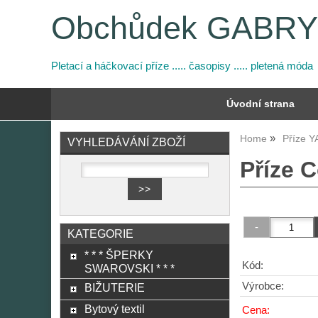
Obchůdek GABR
Pletací a háčkovací příze ..... časopisy ..... pletená móda
Úvodní strana
Home
Příze 
VYHLEDÁVÁNÍ ZBOŽÍ
Příze C
KATEGORIE
* * * ŠPERKY
Kód:
SWAROVSKI * * *
Výrobce:
BIŽUTERIE
Bytový textil
Cena: