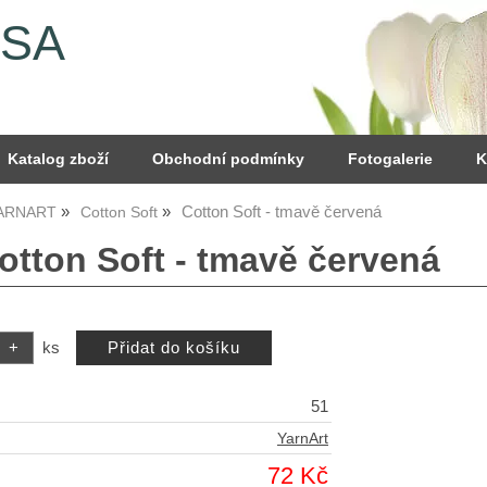
YSA
Katalog zboží
Obchodní podmínky
Fotogalerie
K
Cotton Soft - tmavě červená
YARNART
Cotton Soft
otton Soft - tmavě červená
ks
51
YarnArt
72 Kč