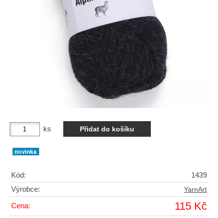
ks
Kód:
1439
Výrobce:
YarnArt
115 Kč
Cena: