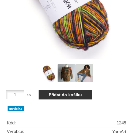
ks
Kód:
1249
Výrobce:
YarnArt