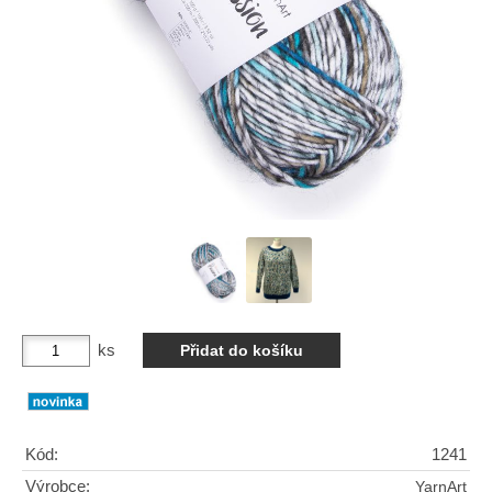
ks
Kód:
1241
Výrobce:
YarnArt