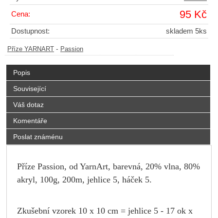
95 Kč
Cena:
Dostupnost:
skladem 5ks
-
Příze YARNART
Passion
Popis
Související
Váš dotaz
Komentáře
Poslat známénu
Příze Passion, od YarnArt, barevná, 20% vlna, 80%
akryl, 100g, 200m, jehlice 5, háček 5.
Zkušební vzorek 10 x 10 cm = jehlice 5 - 17 ok x