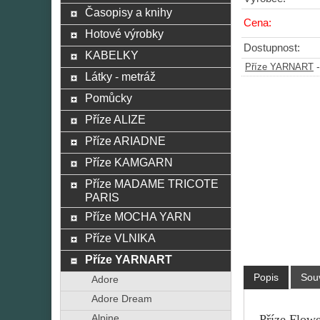
Časopisy a knihy
Cena:
Hotové výrobky
Dostupnost:
KABELKY
Příze YARNART
Látky - metráž
Pomůcky
Příze ALIZE
Příze ARIADNE
Příze KAMGARN
Příze MADAME TRICOTE
PARIS
Příze MOCHA YARN
Příze VLNIKA
Příze YARNART
Popis
Souv
Adore
Adore Dream
Příze Flowe
Alpine