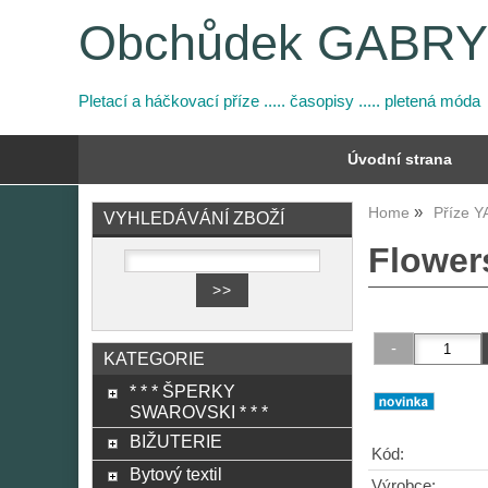
Obchůdek GABR
Pletací a háčkovací příze ..... časopisy ..... pletená móda
Úvodní strana
Home
Příze 
VYHLEDÁVÁNÍ ZBOŽÍ
Flowers
KATEGORIE
* * * ŠPERKY
SWAROVSKI * * *
BIŽUTERIE
Kód:
Bytový textil
Výrobce: