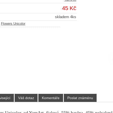
45 Kč
skladem 4ks
-
Flowers Unicolor
isející
Váš dotaz
Komentáře
Poslat známénu
rs Unicolor, od YarnArt, fialová, 55% bavlna, 45% polyakryl,