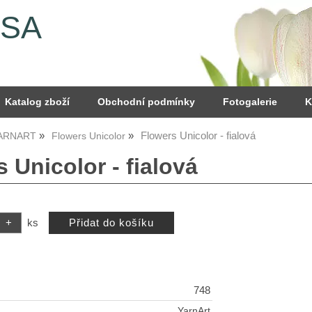
YSA
Katalog zboží
Obchodní podmínky
Fotogalerie
K
Flowers Unicolor - fialová
YARNART
Flowers Unicolor
 Unicolor - fialová
ks
748
YarnArt