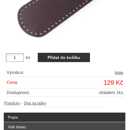
ks
Výrobce:
Itálie
129 Kč
Cena:
Dostupnost:
skladem 1ks
-
Pomůcky
Dna na tašky
Popis
Váš dotaz