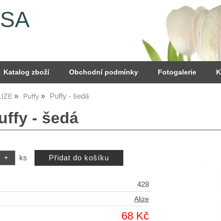
YSA
Katalog zboží
Obchodní podmínky
Fotogalerie
K
Puffy - šedá
LIZE
Puffy
uffy - šedá
ks
428
Alize
68 Kč