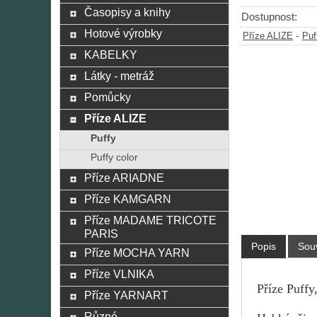
Časopisy a knihy
Dostupnost:
Hotové výrobky
-
Příze ALIZE
Puf
KABELKY
Látky - metráž
Pomůcky
Příze ALIZE
Puffy
Puffy color
Příze ARIADNE
Příze KAMGARN
Příze MADAME TRICOTE
PARIS
Popis
Souv
Příze MOCHA YARN
Příze VLNIKA
Příze Puffy
Příze YARNART
Různé