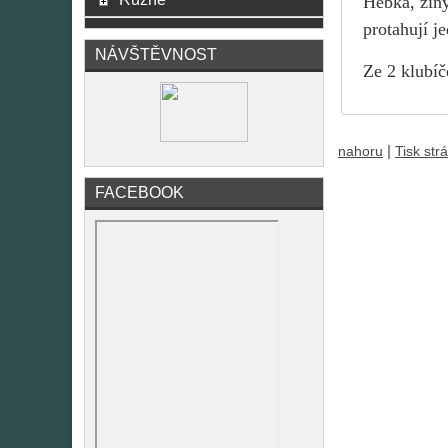
Hebká, žiny
protahují j
NÁVŠTĚVNOST
Ze 2 klubíč
|
nahoru
Tisk str
FACEBOOK