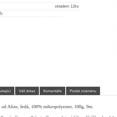
skladem 12ks
fy
isející
Váš dotaz
Komentáře
Poslat známénu
, od Alize, šedá, 100% mikropolyester, 100g, 9m.