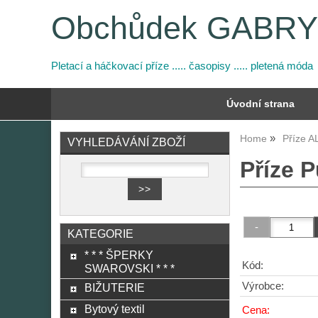
Obchůdek GABR
Pletací a háčkovací příze ..... časopisy ..... pletená móda
Úvodní strana
Home
Příze A
VYHLEDÁVÁNÍ ZBOŽÍ
Příze P
KATEGORIE
* * * ŠPERKY
Kód:
SWAROVSKI * * *
Výrobce:
BIŽUTERIE
Bytový textil
Cena: