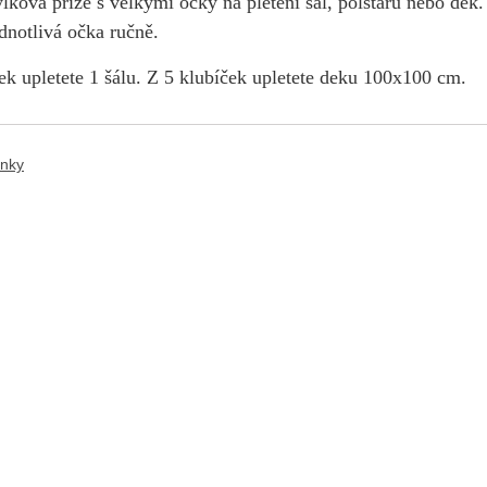
lková příze s velkými očky na pletení šál, polštářů nebo dek. 
ednotlivá očka ručně.
ek upletete 1 šálu.
Z 5 klubíček upletete deku 100x100 cm.
ánky